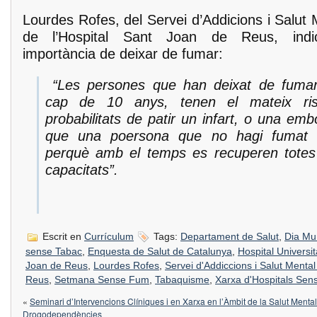
Lourdes Rofes, del Servei d’Addicions i Salut 
de l’Hospital Sant Joan de Reus, indi
importància de deixar de fumar:
“Les persones que han deixat de fumar
cap de 10 anys, tenen el mateix ris
probabilitats de patir un infart, o una embò
que una poersona que no hagi fumat 
perquè amb el temps es recuperen totes
capacitats”.
Escrit en
Currículum
Tags:
Departament de Salut
,
Dia Mu
sense Tabac
,
Enquesta de Salut de Catalunya
,
Hospital Universit
Joan de Reus
,
Lourdes Rofes
,
Servei d'Addiccions i Salut Mental
Reus
,
Setmana Sense Fum
,
Tabaquisme
,
Xarxa d'Hospitals Se
«
Seminari d’Intervencions Clíniques i en Xarxa en l’Àmbit de la Salut Mental 
Drogodependències