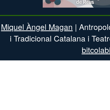
Miquel Àngel Magan
| Antropol
i Tradicional 
bitcolab