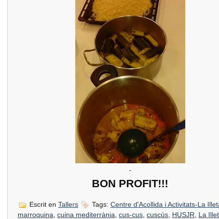
.
BON PROFIT!!!
Escrit en
Tallers
Tags:
Centre d'Acollida i Activitats-La Ille
marroquina
,
cuina mediterrània
,
cus-cus
,
cuscús
,
HUSJR
,
La Ille