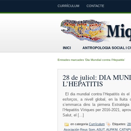
CURRÍCULUM
CONTACTE
INICI
ANTROPOLOGIA SOCIAL I 
Entrades marcades ‘Dia Mundial contra l’Hepatitis’
28 de juliol: DIA M
L’HEPATITIS
El dia mundial contra l’Hepatitis és el 2
esforços, a nivell global, en la lluita
s’emmarca dins la pirmera Estratègia 
l’Hepatitis Víriques per 2016-2021, apr
Salut, el […]
en categoria
Currículum
Etiquetes:
28
Asociación Reus Som
,
ASUT
,
AUPA'M
,
CATNP