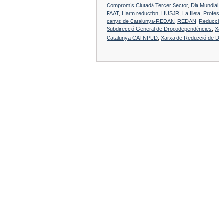
Compromís Ciutadà Tercer Sector
,
Dia Mundial 
FAAT
,
Harm reduction
,
HUSJR
,
La Illeta
,
Profes
danys de Catalunya-REDAN
,
REDAN
,
Reducci
Subdirecció General de Drogodependències
,
X
Catalunya-CATNPUD
,
Xarxa de Reducció de 