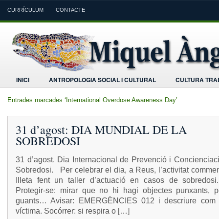
CURRÍCULUM
CONTACTE
INICI
ANTROPOLOGIA SOCIAL I CULTURAL
CULTURA TRAD
Entrades marcades ‘International Overdose Awareness Day’
31 d’agost: DIA MUNDIAL DE LA
SOBREDOSI
31 d’agost. Dia Internacional de Prevenció i Concienciac
Sobredosi. Per celebrar el dia, a Reus, l’activitat comme
Illeta fent un taller d’actuació en casos de sobredosi.
Protegir-se: mirar que no hi hagi objectes punxants, p
guants… Avisar: EMERGÈNCIES 012 i descriure com 
víctima. Socórrer: si respira o […]