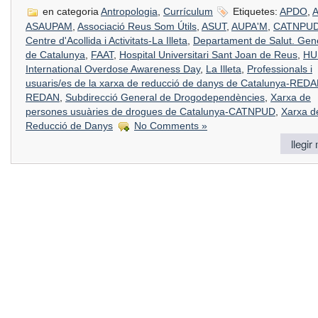
en categoria
Antropologia
,
Currículum
Etiquetes:
APDO
,
ASAUPAM
,
Associació Reus Som Útils
,
ASUT
,
AUPA'M
,
CATNPU
Centre d'Acollida i Activitats-La Illeta
,
Departament de Salut. Gene
de Catalunya
,
FAAT
,
Hospital Universitari Sant Joan de Reus
,
HU
International Overdose Awareness Day
,
La Illeta
,
Professionals i
usuaris/es de la xarxa de reducció de danys de Catalunya-RED
REDAN
,
Subdirecció General de Drogodependències
,
Xarxa de
persones usuàries de drogues de Catalunya-CATNPUD
,
Xarxa d
Reducció de Danys
No Comments »
llegir