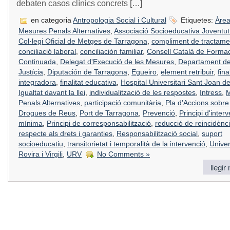
debaten casos clínics concrets […]
en categoria
Antropologia Social i Cultural
Etiquetes:
Àrea
Mesures Penals Alternatives
,
Associació Socioeducativa Joventut 
Col·legi Oficial de Metges de Tarragona
,
compliment de tractame
conciliació laboral
,
conciliación familiar
,
Consell Català de Forma
Continuada
,
Delegat d'Execució de les Mesures
,
Departament d
Justícia
,
Diputación de Tarragona
,
Egueiro
,
element retribuir
,
fina
integradora
,
finalitat educativa
,
Hospital Universitari Sant Joan d
Igualtat davant la llei
,
individualització de les respostes
,
Intress
,
M
Penals Alternatives
,
participació comunitària
,
Pla d'Accions sobre
Drogues de Reus
,
Port de Tarragona
,
Prevenció
,
Principi d'inter
mínima
,
Principi de corresponsabilització
,
reducció de reincidènc
respecte als drets i garanties
,
Responsabilització social
,
suport
socioeducatiu
,
transitorietat i temporalità de la intervenció
,
Univer
Rovira i Virgili
,
URV
No Comments »
llegir