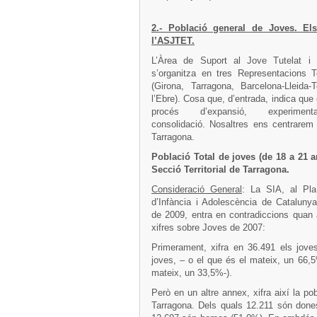
2.- Població general de Joves. Els
l’ASJTET.
L’Àrea de Suport al Jove Tutelat i E
s’organitza en tres Representacions Ter
(Girona, Tarragona, Barcelona-Lleida-
l’Ebre). Cosa que, d’entrada, indica que
procés d’expansió, experimen
consolidació. Nosaltres ens centrarem
Tarragona.
Població Total de joves (de 18 a 21 a
Secció Territorial de Tarragona.
Consideració General
: La SIA, al Pla
d’Infància i Adolescència de Catalunya
de 2009, entra en contradiccions qua
xifres sobre Joves de 2007:
Primerament, xifra en 36.491 els jove
joves, – o el que és el mateix, un 66,5
mateix, un 33,5%-).
Però en un altre annex, xifra així la po
Tarragona. Dels quals 12.211 són dones