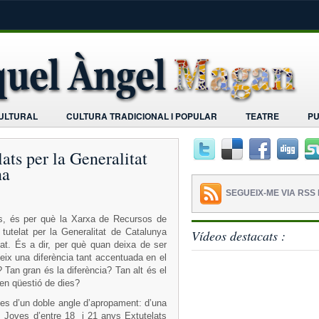
CULTURAL
CULTURA TRADICIONAL I POPULAR
TEATRE
PU
lats per la Generalitat
na
SEGUEIX-ME VIA RSS 
os, és per què la Xarxa de Recursos de
tutelat per la Generalitat de Catalunya
Vídeos destacats :
at. És a dir, per què quan deixa de ser
eix una diferència tant accentuada en el
 Tan gran és la diferència? Tan alt és el
en qüestió de dies?
es d’un doble angle d’apropament: d’una
s Joves d’entre 18 i 21 anys Extutelats