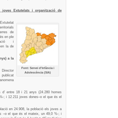
 joves Extutelats i organització de
xtutelat
ritorials
Terres de
 és en ple
tació i
 en la de
nys) a la
Font: Servei d'Infància i
 Director
Adolescència (SIA)
 publicat
n anomena
s d’ entre 18 i 21 anys (24.280 homes
%-; i 12.211 joves dones–o el que és el
blació en 24.908, la població els joves a
 –o el que és el mateix, un 49,0 %-; i