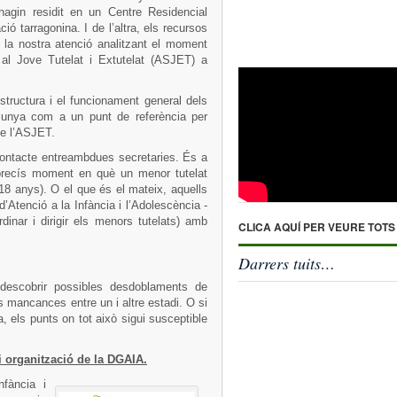
hagin residit en un Centre Residencial
 tarragonina. I de l’altra, els recursos
 la nostra atenció analitzant el moment
al Jove Tutelat i Extutelat (ASJET) a
structura i el funcionament general dels
lunya com a un punt de referència per
de l’ASJET.
ontacte entreambdues secretaries. És a
al precís moment en què un menor tutelat
18 anys). O el que és el mateix, aquells
’Atenció a la Infància i l’Adolescència -
nar i dirigir els menors tutelats) amb
CLICA AQUÍ PER VEURE TOTS
Darrers tuits…
 descobrir possibles desdoblaments de
s mancances entre un i altre estadi. O si
, els punts on tot això sigui susceptible
i organització de la DGAIA.
nfància i