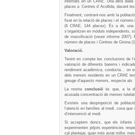
internats en un CRAE. Una altra dada q
places a Centres d’ Acollida, davant les
Finalment, centrant-nos amb la poblaci
fixat en la relació de places i el númer
(6 CRAE, 144 places). És a dir, una 
s’organitzen en mòduls independents, só
de massificació (veure informe 2007). 
número de places i Centres de Girona (
Valoració.
Tenint en compte les conclusions de l’
valoració de diferents barems i indicado
rendiment acadèmica, conducta… on es d
dels menors residents en un CRAE tende
greuge d’aquests menors, respecte als t
La nostra
conclusió
és que, a la d
acusada concentració de menors tutelat
Existeix una desproporció de poblaci
l’atenció en famílies al medi, cosa que 
d’intervenció al medi.
Si acceptem doncs, que els infants
experimenten pitjors experiències resp
cal plantejar, quan més aviat millor, mes