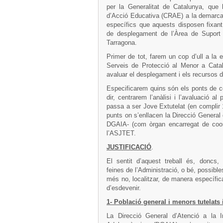
per la Generalitat de Catalunya, que 
d’Acció Educativa (CRAE) a la demarcació
específics que aquests disposen fixant
de desplegament de l’Àrea de Suport 
Tarragona.
Primer de tot, farem un cop d’ull a la e
Serveis de Protecció al Menor a Cata
avaluar el desplegament i els recursos 
Especificarem quins són els ponts de c
dir, centrarem l’anàlisi i l’avaluació 
passa a ser Jove Extutelat (en complir 
punts on s’enllacen la Direcció General d
DGAIA- (com òrgan encarregat de coordi
l’ASJTET.
JUSTIFICACIÓ
.
El sentit d’aquest treball és, doncs,
feines de l’Administració, o bé, possible
més no, localitzar, de manera específica
d’esdevenir.
1- Població general i menors tutelats 
La Direcció General d’Atenció a la I