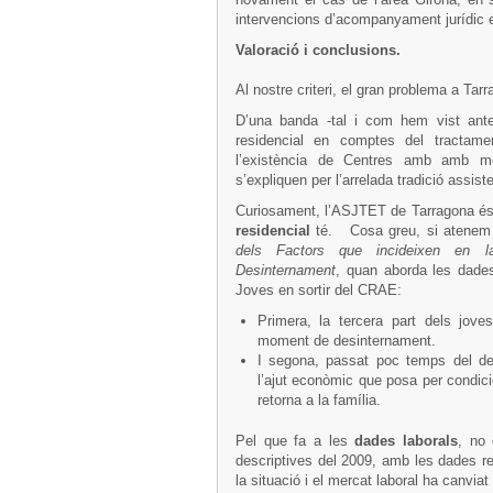
intervencions d’acompanyament jurídic e
Valoració i conclusions.
Al nostre criteri, el gran problema a Tar
D’una banda -tal i com hem vist ant
residencial en comptes del tractamen
l’existència de Centres amb amb mé
s’expliquen per l’arrelada tradició assiste
Curiosament, l’ASJTET de Tarragona és
residencial
té. Cosa greu, si atenem
dels Factors que incideixen en la
Desinternament
, quan aborda les dades 
Joves en sortir del CRAE:
Primera, la tercera part dels jove
moment de desinternament.
I segona, passat poc temps del de
l’ajut econòmic que posa per condició
retorna a la família.
Pel que fa a les
dades laborals
, no
descriptives del 2009, amb les dades r
la situació i el mercat laboral ha canvi