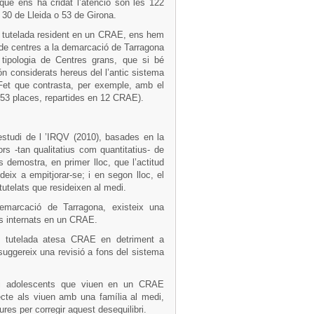
ue ens ha cridat l’atenció són les 122
 30 de Lleida o 53 de Girona.
ó tutelada resident en un CRAE, ens hem
o de centres a la demarcació de Tarragona
tipologia de Centres grans, que si bé
n considerats hereus del l’antic sistema
Fet que contrasta, per exemple, amb el
153 places, repartides en 12 CRAE).
estudi de l ’IRQV (2010), basades en la
rs -tan qualitatius com quantitatius- de
emostra, en primer lloc, que l’actitud
ix a empitjorar-se; i en segon lloc, el
utelats que resideixen al medi.
emarcació de Tarragona, existeix una
s internats en un CRAE.
ó tutelada atesa CRAE en detriment a
suggereix una revisió a fons del sistema
 i adolescents que viuen en un CRAE
ecte als viuen amb una família al medi,
ures per corregir aquest desequilibri.