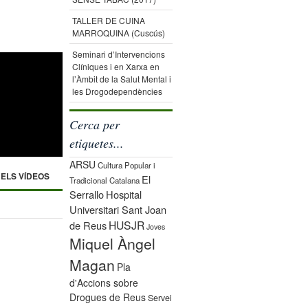
TALLER DE CUINA
MARROQUINA (Cuscús)
Seminari d’Intervencions
Clíniques i en Xarxa en
l’Àmbit de la Salut Mental i
les Drogodependències
Cerca per
etiquetes...
ARSU
Cultura Popular i
 ELS VÍDEOS
El
Tradicional Catalana
Serrallo
Hospital
Universitari Sant Joan
HUSJR
de Reus
Joves
Miquel Àngel
Magan
Pla
d'Accions sobre
Drogues de Reus
Servei