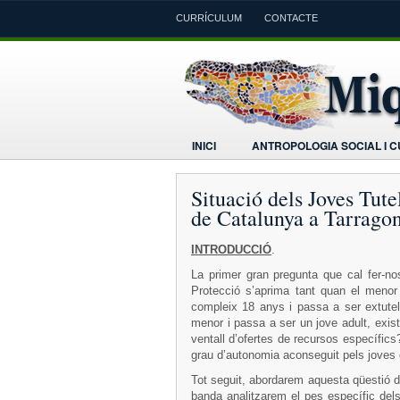
CURRÍCULUM
CONTACTE
INICI
ANTROPOLOGIA SOCIAL I 
Situació dels Joves Tute
de Catalunya a Tarrago
INTRODUCCIÓ
.
La primer gran pregunta que cal fer-n
Protecció s’aprima tant quan el menor 
compleix 18 anys i passa a ser extutel
menor i passa a ser un jove adult, exist
ventall d’ofertes de recursos específics?
grau d’autonomia aconseguit pels joves 
Tot seguit, abordarem aquesta qüestió d
banda analitzarem el pes específic del