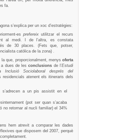
s fa.
ragona s’explica per un xoc d’estratègies:
eriorment-es
prefereix
utilitzar el recurs
t al medi. I de l’altra, es constata
s de 30 places. (Fets que, potser,
ncialista catòlica de la zona) .
 la que, proporcionalment, menys
oferta
 a dues de les
conclusions
de l’
Estudi
 Inclusió Sociolaboral després del
residencials atenent els itineraris dels
s s’adrecen a un pis assistit en el
sinternament (pot ser quan s’acaba
 no retornar al nucli familiar) el 34%
 ens hem atrevit a comparar les dades
eflexives que disposem del 2007, perquè
at completament.