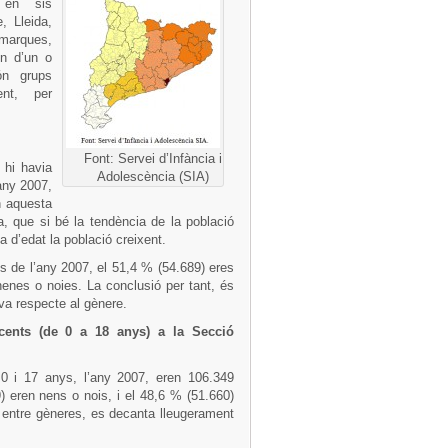
a en sis
, Lleida,
marques,
en d’un o
ón grups
ent, per
Font: Servei d’Infància i
 hi havia
Adolescència (SIA)
any 2007,
n aquesta
, que si bé la tendència de la població
a d’edat la població creixent.
s de l’any 2007, el 51,4 % (54.689) eres
nenes o noies. La conclusió per tant, és
iva respecte al gènere.
cents (de 0 a 18 anys) a la Secció
0 i 17 anys, l’any 2007, eren 106.349
 eren nens o nois, i el 48,6 % (51.660)
 entre gèneres, es decanta lleugerament