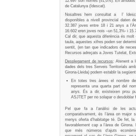
12.697 són homes (51,0%). En ambdós cas
de Catalunya (Idescat).
Nosaltres hem consultat a l’ Idesca
disponibles a nivell provincial daten d
32.387 joves entre 18 i 21 anys a l’Àr
16.602 eren joves nois –un 51,3%- i 15.
Cal dir, que aquesta diferència és molt
taula, aquestes xifres poden ser determin
sentit, (en tan que indicadors de nece
Recursos adreçats a Joves Tutelat, Extut
Desplegament de recursos
: Atenent a 
dades dels tres Serveis Territorials am
Girona-Lleida) podem establir la següent 
En totes tres àrees el nombre de
representa una quarta part del no
anys. És a dir, existeixen prou p
ASJTET per no solapar o desdoblar f
Pel que fa a l’anàlisi de les act
comparativament, és l’àrea on major s
menys oferta d’habitatge té. De fet, la o
favorablement cap a l’àrea de Girona. D
que més números d’ajuts econòmic
novament el cas de l’àrea Girona, en s