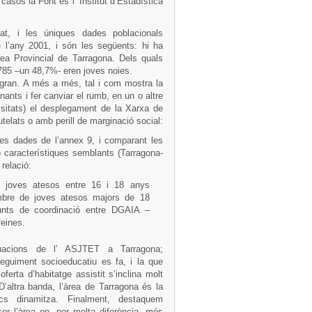
os la Font és l’ Institut d’Estadística
t, i les úniques dades poblacionals
e l’any 2001, i són les següents: hi ha
ea Provincial de Tarragona. Dels quals
785 –un 48,7%- eren joves noies.
 gran. A més a més, tal i com mostra la
ants i fer canviar el rumb, en un o altre
ssitats) el desplegament de la Xarxa de
elats o amb perill de marginació social:
les dades de l’annex 9, i comparant les
b característiques semblants (Tarragona-
relació:
 joves atesos entre 16 i 18 anys
mbre de joves atesos majors de 18
unts de coordinació entre DGAIA –
eines.
uacions de l’ ASJTET a Tarragona;
eguiment socioeducatiu es fa, i la que
ferta d’habitatge assistit s’inclina molt
’altra banda, l’àrea de Tarragona és la
s dinamitza. Finalment, destaquem
er l’àrea on, per molta diferència, més