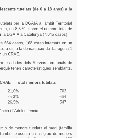
olescents
tutelats
(de 0 a 18 anys) a la
telats per la DGAIA a l’àmbit Territorial
nta, un 8,5 % sobre el nombre total de
er la DGAIA a Catalunya (7.845 casos) .
ts 664 casos, 168 estan internats en un
s a dir, a la demarcació de Tarragona 1
en un CRAE.
m les dades dels Serveis Territorials de
perquè tenen característiques semblants,
 CRAE Total menors tutelats
 % 21,0% 703
7% 25,3% 664
% 26,5% 547
ància i l’Adolescència.
ció de menors tutelats al medi (família
. També, presenta un alt grau de menors