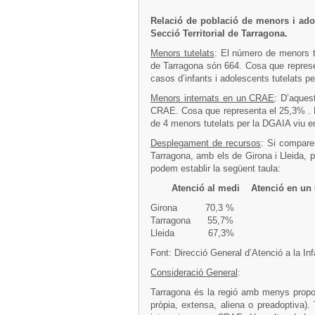
Relació de població de menors i ad
Secció Territorial de Tarragona.
Menors tutelats
: El número de menors tu
de Tarragona són 664. Cosa que represe
casos d’infants i adolescents tutelats p
Menors internats en un CRAE
: D’aques
CRAE. Cosa que representa el 25,3% . É
de 4 menors tutelats per la DGAIA viu 
Desplegament de recursos
: Si compare
Tarragona, amb els de Girona i Lleida, 
podem establir la següent taula:
Atenció al medi Atenció en un
Girona 70,3
Tarragona 55,
Lleida 67,3
Font: Direcció General d’Atenció a la Inf
Consideració General
:
Tarragona és la regió amb menys propor
pròpia, extensa, aliena o preadoptiva)