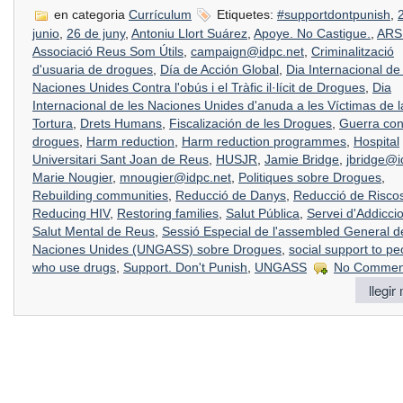
en categoria
Currículum
Etiquetes:
#supportdontpunish
,
junio
,
26 de juny
,
Antoniu Llort Suárez
,
Apoye. No Castigue.
,
ARS
Associació Reus Som Útils
,
campaign@idpc.net
,
Criminalització
d'usuaria de drogues
,
Día de Acción Global
,
Dia Internacional de
Naciones Unides Contra l'obús i el Tràfic il·lícit de Drogues
,
Dia
Internacional de les Naciones Unides d'anuda a les Víctimas de l
Tortura
,
Drets Humans
,
Fiscalización de les Drogues
,
Guerra con
drogues
,
Harm reduction
,
Harm reduction programmes
,
Hospital
Universitari Sant Joan de Reus
,
HUSJR
,
Jamie Bridge
,
jbridge@i
Marie Nougier
,
mnougier@idpc.net
,
Politiques sobre Drogues
,
Rebuilding communities
,
Reducció de Danys
,
Reducció de Risco
Reducing HIV
,
Restoring families
,
Salut Pública
,
Servei d'Addiccio
Salut Mental de Reus
,
Sessió Especial de l'assembled General d
Naciones Unides (UNGASS) sobre Drogues
,
social support to pe
who use drugs
,
Support. Don't Punish
,
UNGASS
No Commen
llegir