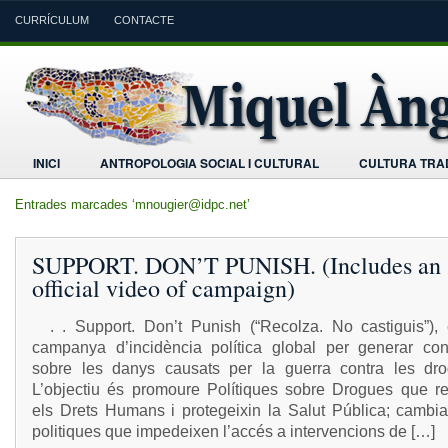
CURRÍCULUM
CONTACTE
INICI
ANTROPOLOGIA SOCIAL I CULTURAL
CULTURA TRAD
Entrades marcades ‘mnougier@idpc.net’
SUPPORT. DON’T PUNISH. (Includes an
official video of campaign)
. . Support. Don’t Punish (“Recolza. No castiguis”),
campanya d’incidència política global per generar con
sobre les danys causats per la guerra contra les d
L’objectiu és promoure Polítiques sobre Drogues que re
els Drets Humans i protegeixin la Salut Pública; cambiar
politiques que impedeixen l’accés a intervencions de […]