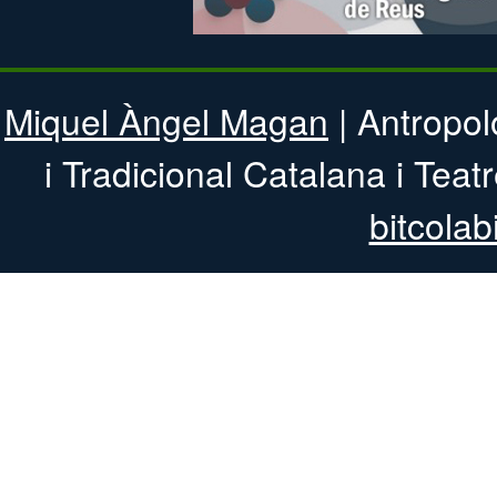
Miquel Àngel Magan
| Antropol
i Tradicional 
bitcolab