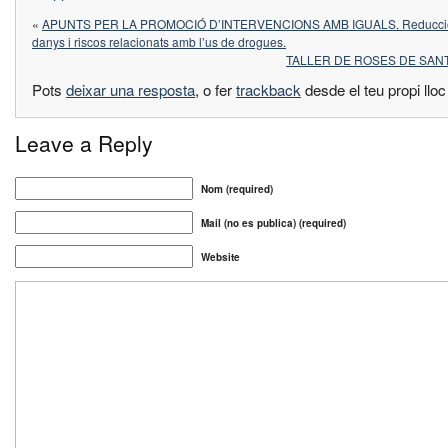
«
APUNTS PER LA PROMOCIÓ D’INTERVENCIONS AMB IGUALS. Reducci
danys i riscos relacionats amb l’us de drogues.
TALLER DE ROSES DE SANT
Pots
deixar una resposta
, o fer
trackback
desde el teu propi llo
Leave a Reply
Nom (required)
Mail (no es publica) (required)
Website