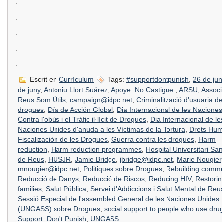
.
.
.
.
.
Escrit en
Currículum
Tags:
#supportdontpunish
,
26 de jun
de juny
,
Antoniu Llort Suárez
,
Apoye. No Castigue.
,
ARSU
,
Associ
Reus Som Útils
,
campaign@idpc.net
,
Criminalització d'usuaria d
drogues
,
Día de Acción Global
,
Dia Internacional de les Nacione
Contra l'obús i el Tràfic il·lícit de Drogues
,
Dia Internacional de le
Naciones Unides d'anuda a les Víctimas de la Tortura
,
Drets Hu
Fiscalización de les Drogues
,
Guerra contra les drogues
,
Harm
reduction
,
Harm reduction programmes
,
Hospital Universitari Sa
de Reus
,
HUSJR
,
Jamie Bridge
,
jbridge@idpc.net
,
Marie Nougier
mnougier@idpc.net
,
Politiques sobre Drogues
,
Rebuilding commu
Reducció de Danys
,
Reducció de Riscos
,
Reducing HIV
,
Restori
families
,
Salut Pública
,
Servei d'Addiccions i Salut Mental de Reu
Sessió Especial de l'assembled General de les Naciones Unides
(UNGASS) sobre Drogues
,
social support to people who use dru
Support. Don't Punish
,
UNGASS