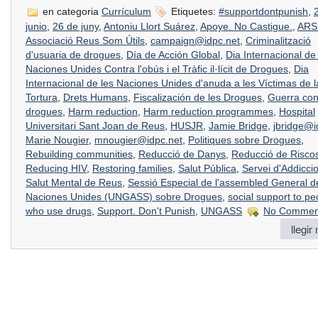
en categoria
Currículum
Etiquetes:
#supportdontpunish
,
junio
,
26 de juny
,
Antoniu Llort Suárez
,
Apoye. No Castigue.
,
ARS
Associació Reus Som Útils
,
campaign@idpc.net
,
Criminalització
d'usuaria de drogues
,
Día de Acción Global
,
Dia Internacional de
Naciones Unides Contra l'obús i el Tràfic il·lícit de Drogues
,
Dia
Internacional de les Naciones Unides d'anuda a les Víctimas de l
Tortura
,
Drets Humans
,
Fiscalización de les Drogues
,
Guerra con
drogues
,
Harm reduction
,
Harm reduction programmes
,
Hospital
Universitari Sant Joan de Reus
,
HUSJR
,
Jamie Bridge
,
jbridge@i
Marie Nougier
,
mnougier@idpc.net
,
Politiques sobre Drogues
,
Rebuilding communities
,
Reducció de Danys
,
Reducció de Risco
Reducing HIV
,
Restoring families
,
Salut Pública
,
Servei d'Addiccio
Salut Mental de Reus
,
Sessió Especial de l'assembled General d
Naciones Unides (UNGASS) sobre Drogues
,
social support to pe
who use drugs
,
Support. Don't Punish
,
UNGASS
No Commen
llegir