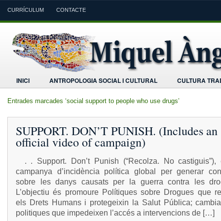
CURRÍCULUM
CONTACTE
INICI
ANTROPOLOGIA SOCIAL I CULTURAL
CULTURA TRAD
Entrades marcades ‘social support to people who use drugs’
SUPPORT. DON’T PUNISH. (Includes an
official video of campaign)
. . Support. Don’t Punish (“Recolza. No castiguis”),
campanya d’incidència política global per generar con
sobre les danys causats per la guerra contra les d
L’objectiu és promoure Polítiques sobre Drogues que re
els Drets Humans i protegeixin la Salut Pública; cambiar
politiques que impedeixen l’accés a intervencions de […]