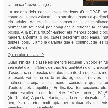
Dinàmica “Buzón amigo”.
La majoria dels nens i joves residents d’un CRAE ho
contra de la seva voluntat, i no han tingut bones experièn
els adults. Aquest fet pot comportar la desconfianç
permanent: tot camí per conquerir o retrobar la confi
positiu. A la bústia “buzón-amigo” els menors poden dipos
manera anònima, o no, cartes descrivint problemes, inqu
dubtes, pors…, amb la garantia que el contingut de les c
confidencial.
Quin color tens avui?
Quan s’inicia la classe els menors escullen un color en fu
seu estat d’ànim (blanc de pau, tranquil·litat i d’un dia posit
d’esperança i projectes de futur; blau de dia pensatiu, me
o absent; vermell si es té un dia agressiu i nerviós, ma
finalment taronja, si el menor considera que té u
d’autocontrol, d’equilibri). En finalitzar les sessions, el
també escullen una de les lletres: “M” (Malament), “B” (Bé
(de Regular). Aquesta relació, basada en l’autoavaluació
nen, és una eina molt apta per avaluar els diferents
emocionals –i llur evolució-.