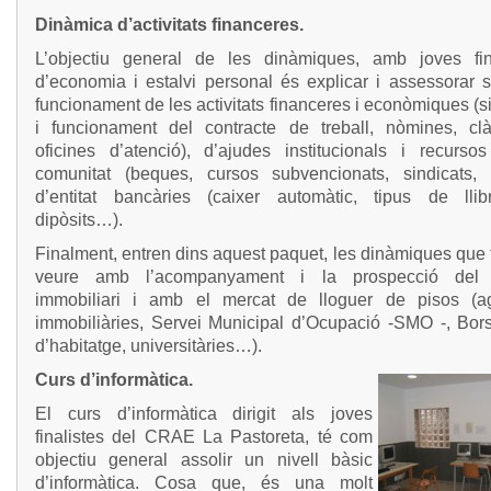
Dinàmica d’activitats financeres.
L’objectiu general de les dinàmiques, amb joves fina
d’economia i estalvi personal és explicar i assessorar s
funcionament de les activitats financeres i econòmiques (si
i funcionament del contracte de treball, nòmines, clà
oficines d’atenció), d’ajudes institucionals i recurso
comunitat (beques, cursos subvencionats, sindicats, 
d’entitat bancàries (caixer automàtic, tipus de llib
dipòsits…).
Finalment, entren dins aquest paquet, les dinàmiques que
veure amb l’acompanyament i la prospecció del 
immobiliari i amb el mercat de lloguer de pisos (a
immobiliàries, Servei Municipal d’Ocupació -SMO -, Bor
d’habitatge, universitàries…).
Curs d’informàtica.
El curs d’informàtica dirigit als joves
finalistes del CRAE La Pastoreta, té com
objectiu general assolir un nivell bàsic
d’informàtica. Cosa que, és una molt