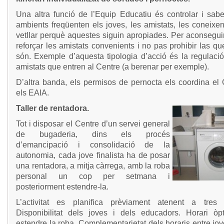
Una altra funció de l’Equip Educatiu és controlar i sabe
ambients freqüenten els joves, les amistats, les coneixe
vetllar perquè aquestes siguin apropiades. Per aconsegui
reforçar les amistats convenients i no pas prohibir las q
són. Exemple d’aquesta tipologia d’acció és la regulació
amistats que entren al Centre (a berenar per exemple).
D’altra banda, els permisos de pernocta els coordina el
els EAIA.
Taller de rentadora.
Tot i disposar el Centre d’un servei general
de bugaderia, dins els procés
d’emancipació i consolidació de la
autonomia, cada jove finalista ha de posar
una rentadora, a mitja càrrega, amb la roba
personal un cop per setmana i
posteriorment estendre-la.
L’activitat es planifica prèviament atenent a tres cr
Disponibilitat dels joves i dels educadors. Horari òp
estendre la roba. Complementarietat dels horaris entre jo