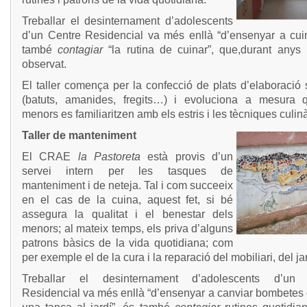
Treballar el desinternament d’adolescents
d’un Centre Residencial va més enllà “d’ensenyar a cuin
també
contagiar
“la rutina de cuinar”, que,durant anys
observat.
El taller comença per la confecció de plats d’elaboració 
(batuts, amanides, fregits…) i evoluciona a mesura 
menors es familiaritzen amb els estris i les tècniques culinà
Taller de manteniment
El CRAE
la Pastoreta
està provis d’un
servei intern per les tasques de
manteniment i de neteja. Tal i com succeeix
en el cas de la cuina, aquest fet, si bé
assegura la qualitat i el benestar dels
menors; al mateix temps, els priva d’alguns
patrons bàsics de la vida quotidiana; com
per exemple el de la cura i la reparació del mobiliari, del j
Treballar el desinternament d’adolescents d’un 
Residencial va més enllà “d’ensenyar a canviar bombetes 