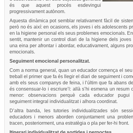
és que aquest procés esdevingui
progressivament autònom.
Aquesta dinàmica pot semblar relativament fàcil de sistem
però no és així: en ocasions, els joves i els adolescents p
en la higiene personal els seus problemes emocionals. En
sentit, mantenir un control diari de la higiene dels jove
una eina per afrontar i abordar, educativament, alguns p
emocionals.
Seguiment emocional personalitzat.
Com a norma general, quan un educador comença el seu 
treball el primer que fa és llegir el diari de seguiment i com
amb els seus companys de feina, i l’últim que fa abans d
és consensuar-lo i escriure’l: allà s’hi esmena un resum
menor: observacions perquè cada educador pugui 
seguiment integral individualitzat i alhora coordinat.
D’altra banda, les tutories individualitzades són sess
educadors i menors aborden conjuntament una problem
tracen, posteriorment, una estratègia o pla per fer-hi front.
Itinerari individualitzat de sortides i pernoctes.