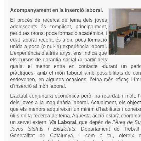
Acompanyament en la inserció laboral.
El procés de recerca de feina dels joves
adolescents és complicat, principalment,
per dues raons: poca formació acadèmica, i
edat laboral recent, és a dir, poca formació
unida a poca (o nul·la) experiència laboral.
L’experiència d’altres anys, ens indica que
els cursos de garantia social (a partir dels
quals, el menor entra en contacte -durant un per
pràctiques- amb el món laboral amb possibilitats de cont
esdevenen, en algunes ocasions, l’eina més eficaç i im
d’inserció al món laboral.
L’actual conjuntura econòmica però, ha retardat, i molt, l
dels joves a la maquinària laboral. Actualment, els objec
que els menors adquireixin un mínim d’habilitats i conei
útils en la recerca de feina. Aquesta acció estarà coordi
un servei extern:
Via
Laboral
, que depèn de
l’Àrea de Su
Joves tutelats i Extutelats
. Departament de Treball
Generalitat de Catalunya, i com a tal, ofereix e