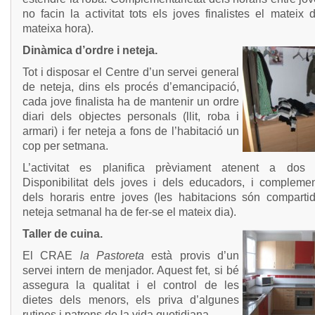
no facin la activitat tots els joves finalistes el mateix 
mateixa hora).
Dinàmica d’ordre i neteja.
Tot i disposar el Centre d’un servei general
de neteja, dins els procés d’emancipació,
cada jove finalista ha de mantenir un ordre
diari dels objectes personals (llit, roba i
armari) i fer neteja a fons de l’habitació un
cop per setmana.
L’activitat es planifica prèviament atenent a dos cr
Disponibilitat dels joves i dels educadors, i complement
dels horaris entre joves (les habitacions són compartid
neteja setmanal ha de fer-se el mateix dia).
Taller de cuina.
El CRAE
la Pastoreta
està provis d’un
servei intern de menjador. Aquest fet, si bé
assegura la qualitat i el control de les
dietes dels menors, els priva d’algunes
rutines i patrons de la vida quotidiana.