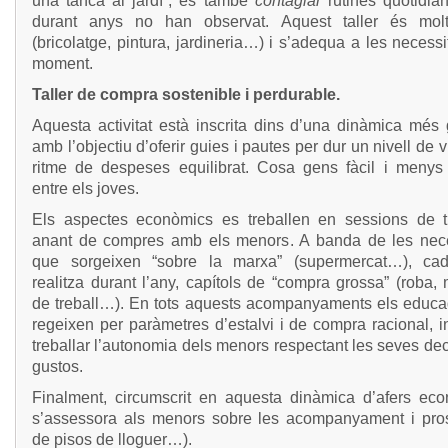
una tanca al jardí”, és també
contagiar
rutines quotidia
durant anys no han observat. Aquest taller és molt
(bricolatge, pintura, jardineria…) i s’adequa a les necessi
moment.
Taller de compra sostenible i perdurable.
Aquesta activitat està inscrita dins d’una dinàmica més 
amb l’objectiu d’oferir guies i pautes per dur un nivell de v
ritme de despeses equilibrat. Cosa gens fàcil i menys
entre els joves.
Els aspectes econòmics es treballen en sessions de tu
anant de compres amb els menors. A banda de les nece
que sorgeixen “sobre la marxa” (supermercat…), ca
realitza durant l’any, capítols de “compra grossa” (roba, 
de treball…). En tots aquests acompanyaments els educa
regeixen per paràmetres d’estalvi i de compra racional, i
treballar l’autonomia dels menors respectant les seves dec
gustos.
Finalment, circumscrit en aquesta dinàmica d’afers eco
s’assessora als menors sobre les acompanyament i pro
de pisos de lloguer…).