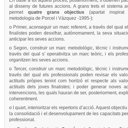
En base a tot aquest procés, posteriorment, s’obtenen pa
al disseny de futures accions. A grans trets el sistema a
permet
quatre grans objectius
(apartat inspirat
metodologia de Porcel i Vázquez -1995-):
o Primer, aconseguir un marc referent, a través del qual e
finalistes poden desxifrar, autònomament, la seva situac
anticipar les seves accions.
o Segon, construir un marc metodològic, tècnic i instrum
través del qual s’ operativitza un marc teòric, i els profe
organitzen les seves accions.
o Tercer, construir un marc metodològic, tècnic i instrum
través del qual els professionals poden revisar els valo
actituds pròpies tenint com horitzó el respecte als valo
actituds dels joves finalistes; i poder generar noves ac
intervencions, les quals hauran de ser, posteriorment, expl
coherentment.
o I quart, interioritzar els repertoris d’acció. Aquest objectiu
la consolidació i el desenvolupament de les capacitats per
professional.