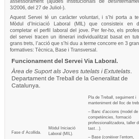
assessorament (ajudes institucionals de
desintername
3/2006, del 27 de Juliol-).
Aquest Servei té un caràcter voluntari, i s’hi porta a t
Mòdul d’Iniciació Laboral (MIL) que consisteix en de
completar el perfil laboral del jove. Per fer-ho, els profe
del servei tracen un itinerari individualitzat basat en tut
grans trets, l’acció que s’hi duu a terme concorre en 3 gra
formatives: Tècnica, Base i Transversal.
Funcionament del Servei Via Laboral.
Àrea de Suport als Joves tutelats i Extutelats
.
Departament de Treball de la Generalitat de
Catalunya.
Pla de Treball, seguiment i
manteniment del lloc de treb
– Banc d’accions (model de
competències, formació
professionalitzadora, taller 
Mòdul Iniciació
tast…).
Fase d’ Acollida.
Laboral (MIL).
– Base (conèixer l’entorn,