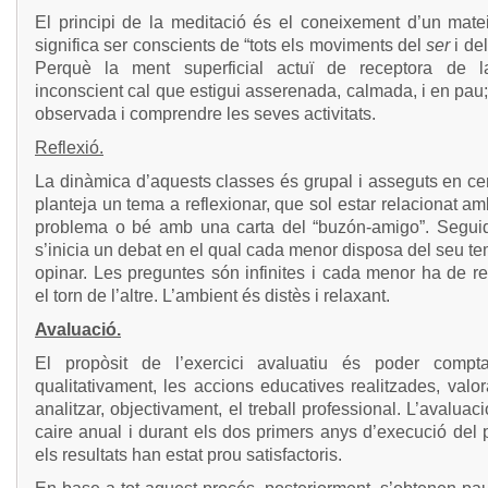
El principi de la meditació és el coneixement d’un matei
significa ser conscients de “tots els moviments del
ser
i de
Perquè la ment superficial actuï de receptora de 
inconscient cal que estigui asserenada, calmada, i en pau;
observada i comprendre les seves activitats.
Reflexió.
La dinàmica d’aquests classes és grupal i asseguts en ce
planteja un tema a reflexionar, que sol estar relacionat a
problema o bé amb una carta del “buzón-amigo”. Segui
s’inicia un debat en el qual cada menor disposa del seu t
opinar. Les preguntes són infinites i cada menor ha de r
el torn de l’altre. L’ambient és distès i relaxant.
Avaluació.
El propòsit de l’exercici avaluatiu és poder comptabi
qualitativament, les accions educatives realitzades, valora
analitzar, objectivament, el treball professional. L’avaluac
caire anual i durant els dos primers anys d’execució del 
els resultats han estat prou satisfactoris.