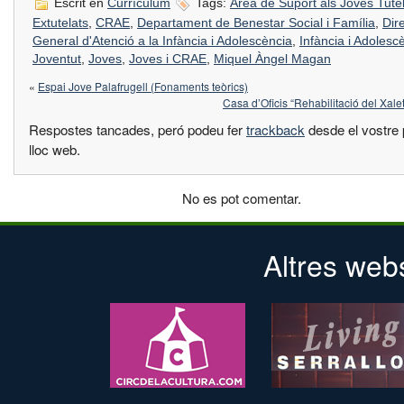
Escrit en
Currículum
Tags:
Àrea de Suport als Joves Tutel
Extutelats
,
CRAE
,
Departament de Benestar Social i Família
,
Dir
General d'Atenció a la Infància i Adolescència
,
Infància i Adolesc
Joventut
,
Joves
,
Joves i CRAE
,
Miquel Àngel Magan
«
Espai Jove Palafrugell (Fonaments teòrics)
Casa d’Oficis “Rehabilitació del Xalet
Respostes tancades, peró podeu fer
trackback
desde el vostre 
lloc web.
No es pot comentar.
Altres web