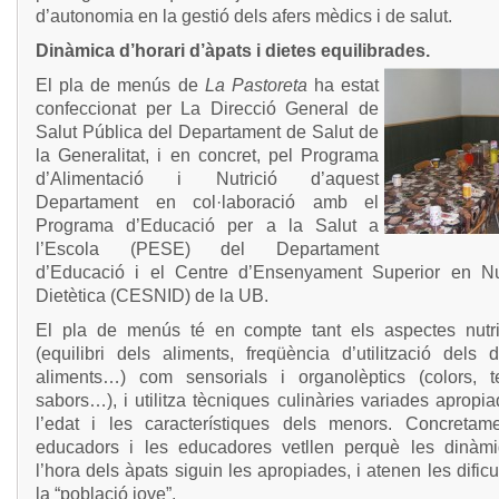
d’autonomia en la gestió dels afers mèdics i de salut.
Dinàmica d’horari d’àpats i dietes equilibrades.
El pla de menús de
La Pastoreta
ha estat
confeccionat per
La Direcció General de
Salut Pública del Departament de Salut de
la Generalitat, i en concret, pel Programa
d’Alimentació i Nutrició d’aquest
Departament en col·laboració amb el
Programa d’Educació per a la Salut a
l’Escola (PESE) del Departament
d’Educació i el Centre d’Ensenyament Superior en Nut
Dietètica (CESNID) de la UB.
El pla de menús té en compte tant els aspectes nutri
(equilibri dels aliments, freqüència d’utilització dels d
aliments…) com sensorials i organolèptics (colors, te
sabors…), i utilitza tècniques culinàries variades apropi
l’edat i les característiques dels menors. Concretame
educadors i les educadores vetllen perquè les dinàm
l’hora dels àpats siguin les apropiades, i atenen les dificu
la “població jove”.