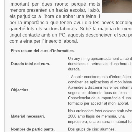
important per dues raons: perquè molts
menors presenten un fracàs escolar, i això,
els perjudica a l’hora de trobar una feina; i
per la importància que tenen avui dia les noves tecnolo
gairebé tots els sectors laborals. Si bé la majoria de me
tingut contacte amb un PC, aquests desconeixen el seu po
com a eina per l’ inserció laboral.
Fitxa resum del curs d’informàtica.
Un any i mig aproximadament a raó 
Durada total del curs.
duesclasses setmanals d’una hora d
durada.
– Assolir coneixements d’informàtica 
conèixer les aplicacions al món labora
Aprendre a discernir les eines inform
Objectius.
segons els diferents tipus de feina.-
Conscienciar de la importància d’una
formació per accedir al món laboral.
Nou ordinadors
intel
celeron
amb
win
Material necessari.
2000 amb llapis de memòria, una
impressora, una pissarra i material fu
Nombre de participants.
Dos grups de cinc alumnes.