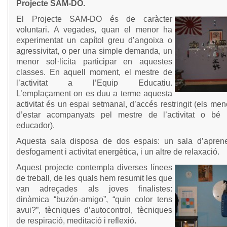
Projecte SAM-DO.
El Projecte SAM-DO és de caràcter
voluntari. A vegades, quan el menor ha
experimentat un capítol greu d’angoixa o
agressivitat, o per una simple demanda, un
menor sol·licita participar en aquestes
classes. En aquell moment, el mestre de
l’activitat a l’Equip Educatiu.
L’emplaçament on es duu a terme aquesta
activitat és un espai setmanal, d’accés restringit (els me
d’estar acompanyats pel mestre de l’activitat o bé
educador).
Aquesta sala disposa de dos espais: un sala d’aprene
desfogament i activitat energètica, i un altre de relaxació.
Aquest projecte contempla diverses línees
de treball, de les quals hem resumit les que
van adreçades als joves finalistes:
dinàmica “buzón-amigo”, “quin color tens
avui?”, tècniques d’autocontrol, tècniques
de respiració, meditació i reflexió.