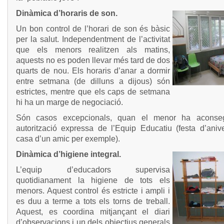
Dinàmica d’horaris de son.
Un bon control de l’horari de son és bàsic
per la salut. Independentment de l’activitat
que els menors realitzen als matins,
aquests no es poden llevar més tard de dos
quarts de nou. Els horaris d’anar a dormir
entre setmana (de dilluns a dijous) són
estrictes, mentre que els caps de setmana
hi ha un marge de negociació.
Són casos excepcionals, quan el menor ha aconseg
autorització expressa de l’Equip Educatiu (festa d’anive
casa d’un amic per exemple).
Dinàmica d’higiene integral.
L’equip d’educadors supervisa
quotidianament la higiene de tots els
menors. Aquest control és estricte i ampli i
es duu a terme a tots els torns de treball.
Aquest, es coordina mitjançant el diari
d’observacions i un dels objectius generals