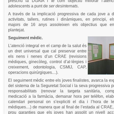
prescriu la DGAIA i té com objectiu millorar l’atenc
adolescents a punt de
ser desinternats
.
A través de la implicació progressiva de cada jove a di
activitats, tallers, rutines i dinàmiques, en principi, e
majors de 16 anys assoleixen els objectius que e
plantejat.
Seguiment mèdic.
L’atenció integral en el camp de la salut és
un dret universal que cal preservar entre
els nens i nenes d’un CRAE (revisions
mèdiques, ginecòleg, control d’al·lèrgies i
creixement, odontologia, CSMIJ, CAP,
operacions quirúrgiques…).
El seguiment mèdic entre els joves finalistes, avarca la ex
del sistema de la Seguretat Social i la seva progressiva 
responsabilitats (renovar la targeta sanitària, co
medicació a la farmàcia, demanar hora per telèfon, elab
calendari personal on s’expliciti el dia i l’hora de le
mèdiques…) de manera que al final de l’estada al CRAE, 
prou garanties que els joves han assolit un nivell acc